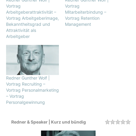
Vortrag
Vortrag
Arbeitgeberattraktivität –
Mitarbeiterbindung –
Vortrag Arbeitgeberimage,
Vortrag Retention
Bekanntheitsgrad und
Management
Attraktivität als
Arbeitgeber
Redner Gunther Wolf |
Vortrag Recruiting –
Vortrag Personalmarketing
– Vortrag
Personalgewinnung
Redner & Speaker | Kurz und bündig
Rating
1 
2 
3 
4 
5 